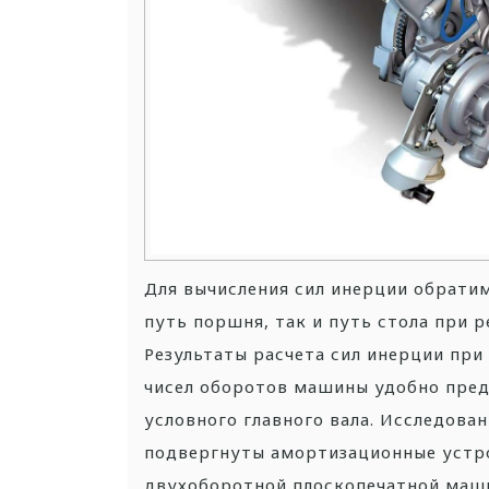
Для вычисления сил инерции обратим
путь поршня, так и путь стола при 
Результаты расчета сил инерции при
чисел оборотов машины удобно предс
условного главного вала.
Исследован
подвергнуты амортизационные устр
двухоборотной плоскопечатной маши