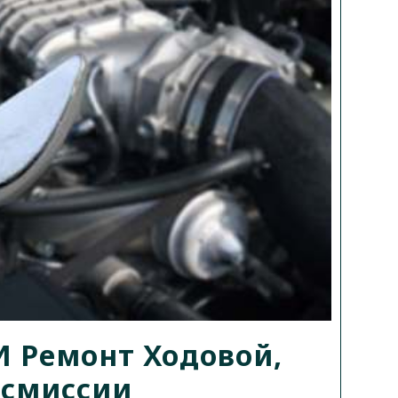
И Ремонт Ходовой,
нсмиссии