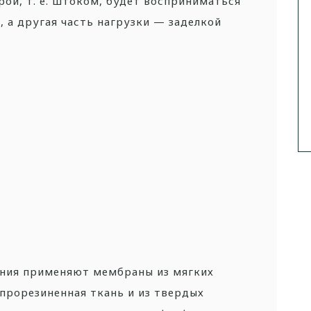
рой, т. е. штоком, будет восприниматься
, а другая часть нагрузки — заделкой
ления применяют мембраны из мягких
 прорезиненная ткань и из твердых