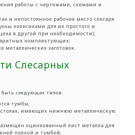
дения работы с
чертежами, схемами и
 так и непостоянное
рабочее место слесаря
щены колесиками для
их простого и
цеха в другой при необходимости);
абаритных
комплектующих;
йке металлических
заготовок.
ти Слесарных
т быть следующих типов:
ются тумбы;
 столах, имеющих
нижнюю металлическую
 размещен
оцинкованный лист металла для
жней полкой и
тумбой;