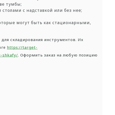
ве тумбы;
м столами с надставкой
или без нее;
оторые могут быть как
стационарными,
 для складирования
инструментов. Их
оге
https://target-
e-shkafy/
.
Оформить заказ на любую позицию