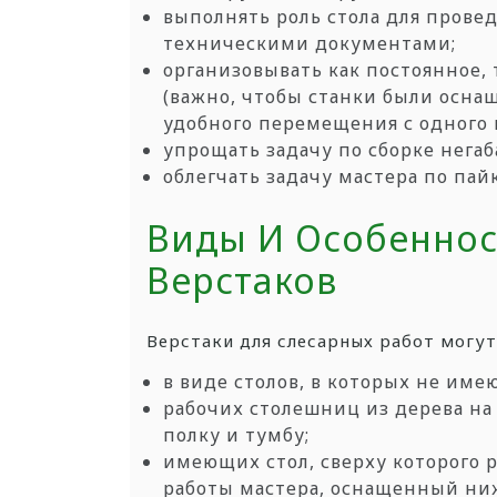
выполнять
роль стола для прове
техническими
документами;
организовывать
как постоянное,
(важно, чтобы
станки были осна
удобного перемещения с
одного 
упрощать
задачу по сборке нег
облегчать
задачу мастера по па
Виды И Особеннос
Верстаков
Верстаки для слесарных работ могу
в
виде столов, в которых не име
рабочих
столешниц из дерева на
полку и тумбу;
имеющих
стол, сверху которого
работы
мастера, оснащенный ни